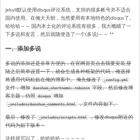
jekyll默认使用disqus评论系统，支持的很多帐号并不适合
国内使用。在俺大天朝，当然要用有本地特色的disqus了。
哈哈哈～～ 国内本土化的评论系统有很多，我大概瞄了一
下
多说
和
友言
，然后就随便选了一个(多说)～～
**
一、添加多说
多说的添加还是非常方便的，在
官网
首页点击
我要安装
,登
陆之后简单设置一下，就会生成各种框架的代码，俺选择
将通用代码粘贴在俺的博客中。
俺先修改了
_config.yml
文件，增加
字段。
然后修改博
duoshuo_shortname: robincn
客主题，仿照
增加
disqus
，文件内容如下。
_includes/duoshuo_comments.html
最后，修改了
，修改disqus附近的
_includes/scripts.html
代码为如下版本：
这样就可以了，哈哈哈哈～～～～～